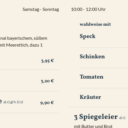
Samstag
 - 
Sonntag
10:00 - 12:00 Uhr
wahlweise mit
Speck
ginal bayerischem, süßem 
t Meerettich, dazu 1 
Schinken
3,95 €
Tomaten
3,20 €
Kräuter
e
a) 
c) 
g) 
h.1) 
z) 
9,90 €
3 Spiegeleier
a) 
c) 
mit Butter und Brot