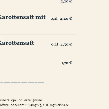
2,20 €
arottensaft mit 
0,2l
4,40 €
Karottensaft
0,2l
4,30 €
1,70 €
______________
isse
f) Soja und -erzeugnisse
ioxid und Sulfite > 10mg/kg, > 10 mg/l als SO2