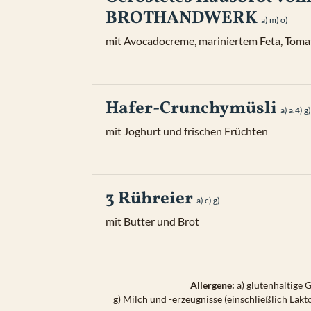
BROTHANDWERK
a) 
m) 
o) 
mit Avocadocreme, mariniertem Feta, Tom
Hafer-Crunchymüsli
a) 
a.4) 
mit Joghurt und frischen Früchten
3 Rühreier
a) 
c) 
g) 
mit Butter und Brot
Allergene
:
a) glutenhaltige 
g) Milch und -erzeugnisse (einschließlich Lakt