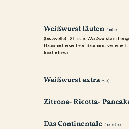
Weißwurst läuten
a) 
m) 
o) 
(bis zwölfe) - 2 frische Weißwürste mit ori
Hausmachersenf von Baumann, verfeinert mi
frische Brezn
Weißwurst extra
m) 
o) 
Zitrone- Ricotta- Pancak
Das Continentale
a) 
c) 
f) 
g) 
m) 