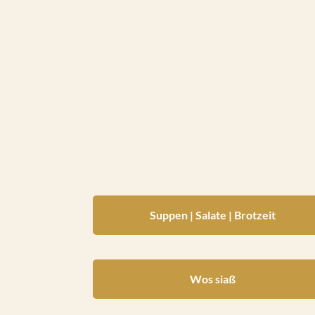
Suppen | Salate | Brotzeit
Wos siaß