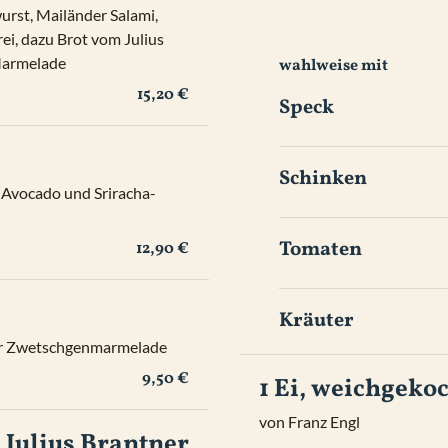
rst, Mailänder Salami, 
i, dazu Brot vom Julius 
armelade
wahlweise mit
15,20 €
Speck
Schinken
 Avocado und Sriracha-
Tomaten
12,90 €
Kräuter
er Zwetschgenmarmelade
9,50 €
1 Ei, weichgeko
von Franz Engl
Julius Brantner 