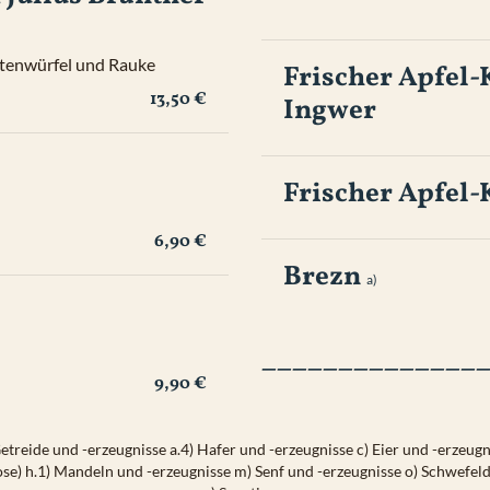
atenwürfel und Rauke
Frischer Apfel-K
13,50 €
Ingwer
g) 
Frischer Apfel-
6,90 €
Brezn
a) 
______________
9,90 €
Getreide und -erzeugnisse
a.4) Hafer und -erzeugnisse
c) Eier und -erzeugn
ose)
h.1) Mandeln und -erzeugnisse
m) Senf und -erzeugnisse
o) Schwefeld