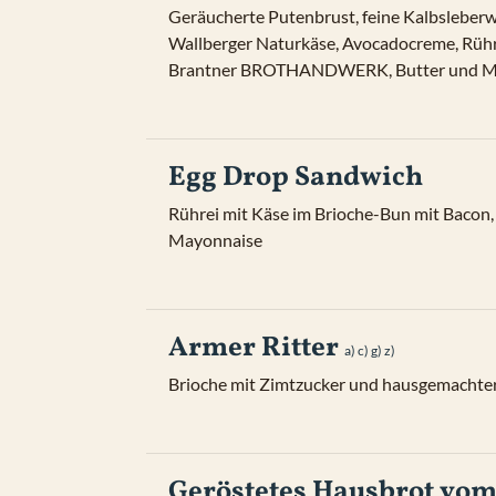
Geräucherte Putenbrust, feine Kalbsleberwu
Wallberger Naturkäse, Avocadocreme, Rühre
Brantner BROTHANDWERK, Butter und M
Egg Drop Sandwich
Rührei mit Käse im Brioche-Bun mit Bacon,
Mayonnaise
Armer Ritter
a) 
c) 
g) 
z) 
Brioche mit Zimtzucker und hausgemacht
Geröstetes Hausbrot vom 