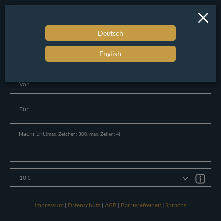
Gutschein
Deutsch
Bitte geben Sie eine Grußnachricht sowie den gewünschten
English
Aufladebetrag ein.
Von
Für
Nachricht
(max. Zeichen:
300
, max. Zeilen:
)
4
10 €
Impressum
|
Datenschutz
|
AGB
|
Barrierefreiheit
|
Sprache